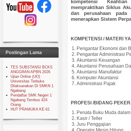
kompetensi Keahlia
mempraktikan Siklus Aku
dan perusahaan pada
menerapkan Sistem Perpaj
KOMPETENSI / MATERI Y
Pengantar Ekonomi dan B
Postingan Lama
Pengantar Administrasi P
Akuntansi Keuangan
Akuntansi Perusahaan D
TES SUBSTANSI BCKS
Akuntansi Manufaktur
ANGGRAN APBN 2026
Ujian Online (UO)
Komputer Akuntansi
Universitas Terbuka
Administrasi Pajak
Dilaksanakan Di SMKN 1
Ngabang
Pendaftar SMK Negeri 1
Ngabang Tembus 424
PROFESI /BIDANG PEKER
Orang
HUT PRAMUKA KE-61
Penata Buku Muda dalam 
Kasir / Teller
Juru Penggajian
Operator Mesin Hitung