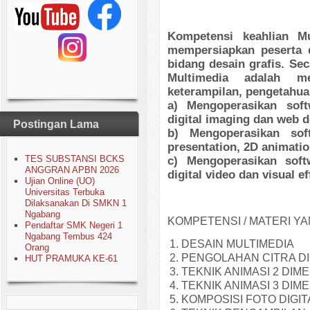
Kompetensi keahlian M
mempersiapkan peserta d
bidang desain grafis. Se
Multimedia adalah m
keterampilan, pengetahua
a) Mengoperasikan softw
digital imaging dan web 
Postingan Lama
b) Mengoperasikan sof
presentation, 2D animati
TES SUBSTANSI BCKS
c) Mengoperasikan softw
ANGGRAN APBN 2026
digital video dan visual ef
Ujian Online (UO)
Universitas Terbuka
Dilaksanakan Di SMKN 1
Ngabang
KOMPETENSI / MATERI YA
Pendaftar SMK Negeri 1
Ngabang Tembus 424
DESAIN MULTIMEDIA
Orang
PENGOLAHAN CITRA DI
HUT PRAMUKA KE-61
TEKNIK ANIMASI 2 DIME
TEKNIK ANIMASI 3 DIME
KOMPOSISI FOTO DIGIT